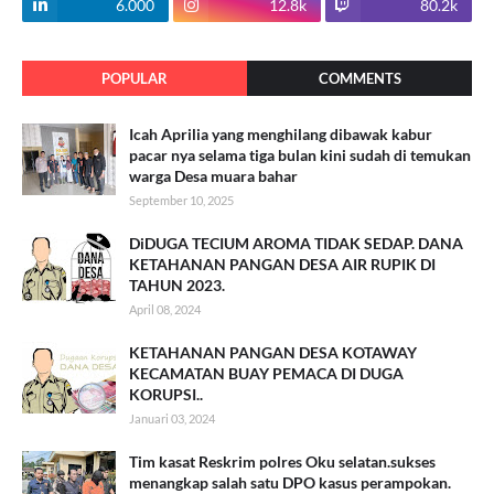
6.000
12.8k
80.2k
POPULAR
COMMENTS
Icah Aprilia yang menghilang dibawak kabur
pacar nya selama tiga bulan kini sudah di temukan
warga Desa muara bahar
September 10, 2025
DiDUGA TECIUM AROMA TIDAK SEDAP. DANA
KETAHANAN PANGAN DESA AIR RUPIK DI
TAHUN 2023.
April 08, 2024
KETAHANAN PANGAN DESA KOTAWAY
KECAMATAN BUAY PEMACA DI DUGA
KORUPSI..
Januari 03, 2024
Tim kasat Reskrim polres Oku selatan.sukses
menangkap salah satu DPO kasus perampokan.