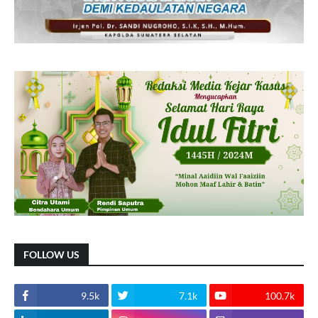
FOLLOW US
9.5k
7.1k
100.7k