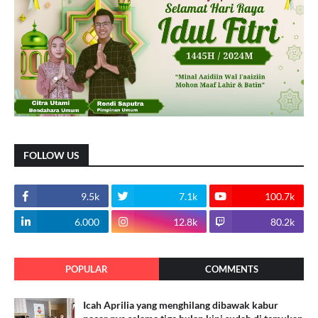
FOLLOW US
9.5k
7.1k
100.7k
6.000
12.8k
80.2k
POPULAR
COMMENTS
Icah Aprilia yang menghilang dibawak kabur