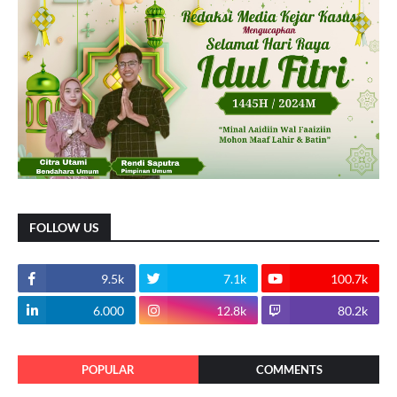
FOLLOW US
9.5k
7.1k
100.7k
6.000
12.8k
80.2k
POPULAR
COMMENTS