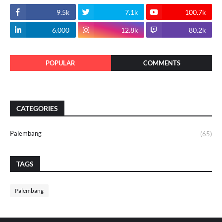
9.5k
7.1k
100.7k
6.000
12.8k
80.2k
POPULAR
COMMENTS
CATEGORIES
Palembang
(65)
TAGS
Palembang