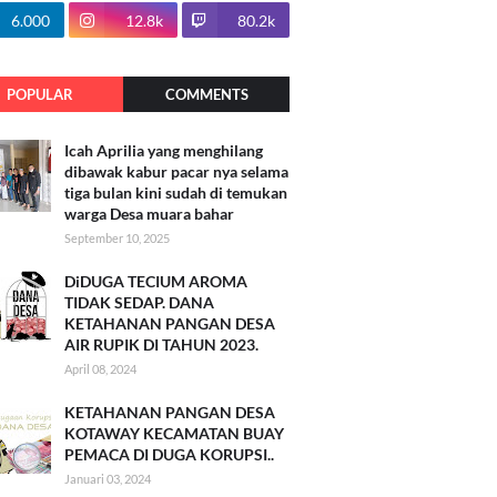
100.7k
6.000
12.8k
80.2k
POPULAR
COMMENTS
Icah Aprilia yang menghilang
dibawak kabur pacar nya selama
tiga bulan kini sudah di temukan
warga Desa muara bahar
September 10, 2025
DiDUGA TECIUM AROMA
TIDAK SEDAP. DANA
KETAHANAN PANGAN DESA
AIR RUPIK DI TAHUN 2023.
April 08, 2024
KETAHANAN PANGAN DESA
KOTAWAY KECAMATAN BUAY
PEMACA DI DUGA KORUPSI..
Januari 03, 2024