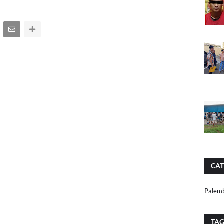
CAT
Palem
TA