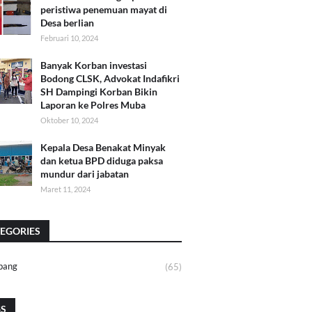
peristiwa penemuan mayat di
Desa berlian
Februari 10, 2024
Banyak Korban investasi
Bodong CLSK, Advokat Indafikri
SH Dampingi Korban Bikin
Laporan ke Polres Muba
Oktober 10, 2024
Kepala Desa Benakat Minyak
dan ketua BPD diduga paksa
mundur dari jabatan
Maret 11, 2024
EGORIES
bang
(65)
GS