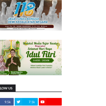
LLOW US
9.5k
7.1k