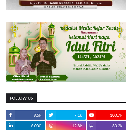
FOLLOW US
9.5k
7.1k
100.7k
6.000
12.8k
80.2k